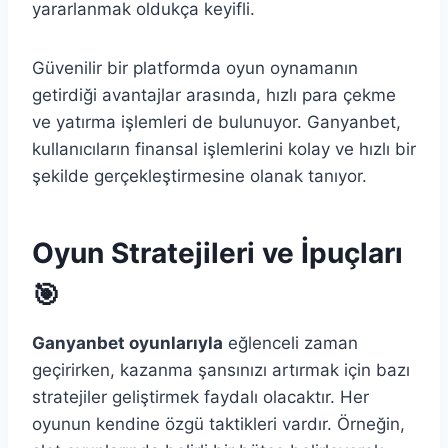
yararlanmak oldukça keyifli.
Güvenilir bir platformda oyun oynamanın
getirdiği avantajlar arasında, hızlı para çekme
ve yatırma işlemleri de bulunuyor. Ganyanbet,
kullanıcıların finansal işlemlerini kolay ve hızlı bir
şekilde gerçekleştirmesine olanak tanıyor.
Oyun Stratejileri ve İpuçları
🎯
Ganyanbet oyunlarıyla
eğlenceli zaman
geçirirken, kazanma şansınızı artırmak için bazı
stratejiler geliştirmek faydalı olacaktır. Her
oyunun kendine özgü taktikleri vardır. Örneğin,