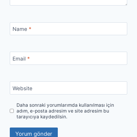
Name
*
Email
*
Website
Daha sonraki yorumlarımda kullanılması için
adım, e-posta adresim ve site adresim bu
tarayıcıya kaydedilsin.