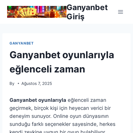
Skip
Ganyanbet
to
Giriş
content
GANYANBET
Ganyanbet oyunlarıyla
eğlenceli zaman
By
Ağustos 7, 2025
Ganyanbet oyunlarıyla
eğlenceli zaman
geçirmek, birçok kişi için heyecan verici bir
deneyim sunuyor. Online oyun dünyasının
sunduğu farklı seçenekler sayesinde, herkes
kendi zevkine uygun bir oyun bulabiliyor. ,