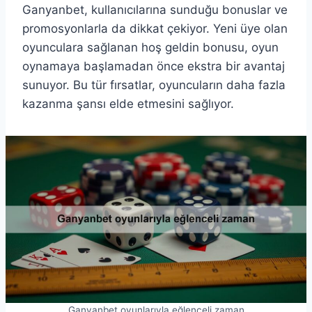
Ganyanbet, kullanıcılarına sunduğu bonuslar ve
promosyonlarla da dikkat çekiyor. Yeni üye olan
oyunculara sağlanan hoş geldin bonusu, oyun
oynamaya başlamadan önce ekstra bir avantaj
sunuyor. Bu tür fırsatlar, oyuncuların daha fazla
kazanma şansı elde etmesini sağlıyor.
Ganyanbet oyunlarıyla eğlenceli zaman