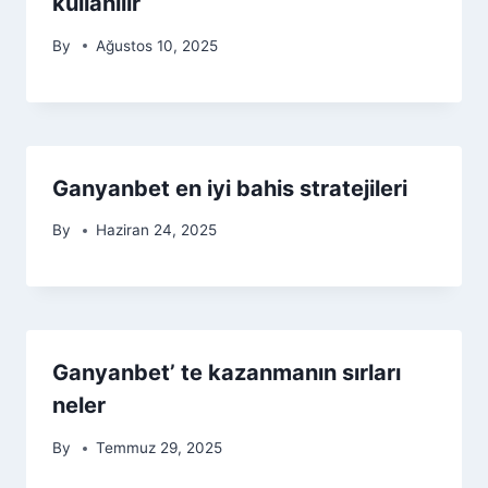
kullanılır
By
Ağustos 10, 2025
Ganyanbet en iyi bahis stratejileri
By
Haziran 24, 2025
Ganyanbet’ te kazanmanın sırları
neler
By
Temmuz 29, 2025