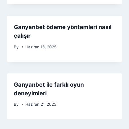
Ganyanbet ödeme yöntemleri nasıl
çalışır
By
Haziran 15, 2025
Ganyanbet ile farklı oyun
deneyimleri
By
Haziran 21, 2025