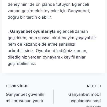
deneyimini de ön planda tutuyor. Eğlenceli
zaman geçirmek isteyenler için Ganyanbet,
doğru bir tercih olabilir.
,
Ganyanbet oyunlarıyla
eğlenceli zaman
geçirirken, hem sosyal bir deneyim yaşayabilir
hem de kazanç elde etme şansınızı
artırabilirsiniz. Oyunları dilediğiniz zaman,
dilediğiniz yerden oynayarak keyifli anlar
geçirebilirsiniz.
Yazı
PREVIOUS
NEXT
Ganyanbet güvenilir
Ganyanbet mobil
gezinmesi
mi sorusunun yanıtı
uygulaması nasıl