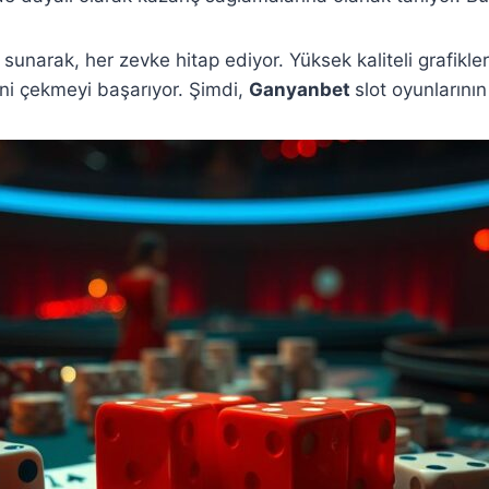
rı sunarak, her zevke hitap ediyor. Yüksek kaliteli grafikler,
ini çekmeyi başarıyor. Şimdi,
Ganyanbet
slot oyunlarını