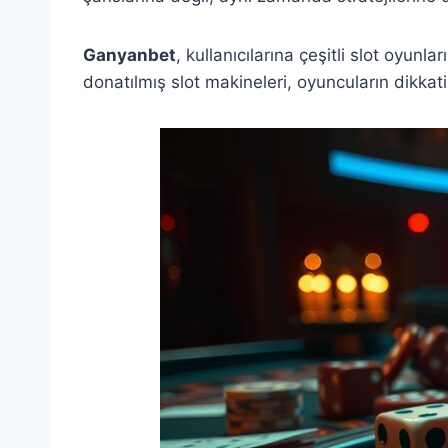
Ganyanbet
, kullanıcılarına çeşitli slot oyunla
donatılmış slot makineleri, oyuncuların dikkat