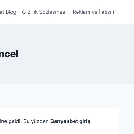
t Blog
Gizlilik Sözleşmesi
Reklam ve İletişim
ncel
aline geldi. Bu yüzden
Ganyanbet giriş