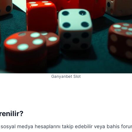
Ganyanbet Slot
renilir?
osyal medya hesaplarını takip edebilir veya bahis foruml