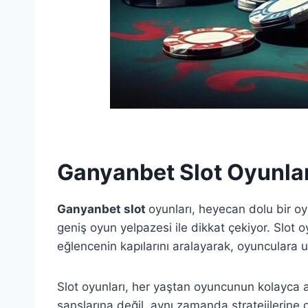
Ganyanbet Slot Oyunlar
Ganyanbet slot
oyunları, heyecan dolu bir o
geniş oyun yelpazesi ile dikkat çekiyor. Slot 
eğlencenin kapılarını aralayarak, oyunculara 
Slot oyunları, her yaştan oyuncunun kolayca a
şanslarına değil, aynı zamanda stratejilerine 