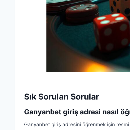
Sık Sorulan Sorular
Ganyanbet giriş adresi nasıl öğ
Ganyanbet giriş adresini öğrenmek için resmi s