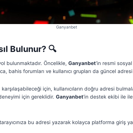
Ganyanbet
ıl Bulunur? 🔍
yol bulunmaktadır. Öncelikle,
Ganyanbet
’in resmi sosya
ca, bahis forumları ve kullanıcı grupları da güncel adresi
karşılaşabileceği için, kullanıcıların doğru adresi bulmal
eneyimi için gereklidir.
Ganyanbet
’in destek ekibi ile i
arayıcınıza bu adresi yazarak kolayca platforma giriş yap