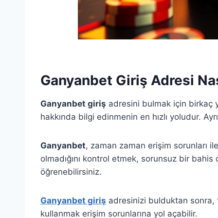
Ganyanbet Giriş Adresi Nas
Ganyanbet giriş
adresini bulmak için birkaç 
hakkında bilgi edinmenin en hızlı yoludur. Ayrı
Ganyanbet
, zaman zaman erişim sorunları ile 
olmadığını kontrol etmek, sorunsuz bir bahis d
öğrenebilirsiniz.
Ganyanbet giriş
adresinizi bulduktan sonra, t
kullanmak erişim sorunlarına yol açabilir.