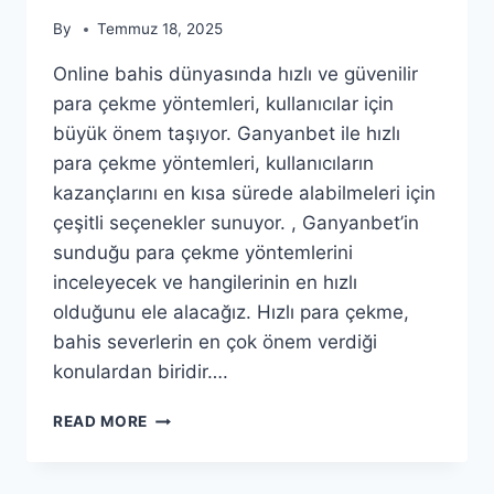
By
Temmuz 18, 2025
Online bahis dünyasında hızlı ve güvenilir
para çekme yöntemleri, kullanıcılar için
büyük önem taşıyor. Ganyanbet ile hızlı
para çekme yöntemleri, kullanıcıların
kazançlarını en kısa sürede alabilmeleri için
çeşitli seçenekler sunuyor. , Ganyanbet’in
sunduğu para çekme yöntemlerini
inceleyecek ve hangilerinin en hızlı
olduğunu ele alacağız. Hızlı para çekme,
bahis severlerin en çok önem verdiği
konulardan biridir….
GANYANBET
READ MORE
ILE
HIZLI
PARA