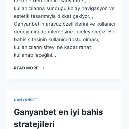
faktörlerden biridir. Ganyanbet,
kullanıcılarına sunduğu kolay navigasyon ve
estetik tasarımıyla dikkat çekiyor. ,
Ganyanbet’in arayüz özelliklerini ve kullanıcı
deneyimini derinlemesine inceleyeceğiz. Bir
bahis sitesinin kullanıcı dostu olması,
kullanıcıların siteyi ne kadar rahat
kullanabileceğini…
GANYANBET
READ MORE
KULLANICI
DOSTU
ARAYÜZÜ
GANYANBET
Ganyanbet en iyi bahis
stratejileri